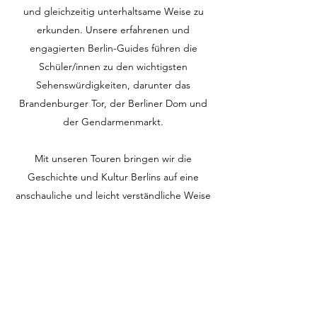
und gleichzeitig unterhaltsame Weise zu
erkunden. Unsere erfahrenen und
engagierten Berlin-Guides führen die
Schüler/innen zu den wichtigsten
Sehenswürdigkeiten, darunter das
Brandenburger Tor, der Berliner Dom und
der Gendarmenmarkt.
Mit unseren Touren bringen wir die
Geschichte und Kultur Berlins auf eine
anschauliche und leicht verständliche Weise
näher. Ideal für Schulklassen, die die Stadt
aus einer historischen und kulturellen
Perspektive erleben möchten. Buche jetzt
eine Tour, die Wissen und Spaß vereint!
Jetzt buchen