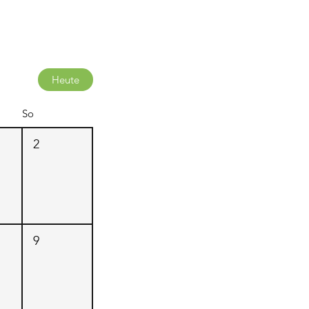
Heute
So
2
9