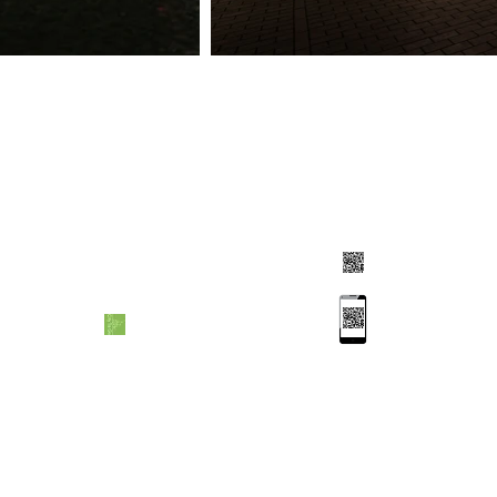
Ticket
Ticket
2. Zum Treffpunkt kommen
3. Ticket scannen lassen
Treffpunkt siehe Ticket oder
Vor Ort bei Ihrem Stadtführer
Start- & Endpunkte
(Ausdruck oder Smartphone)