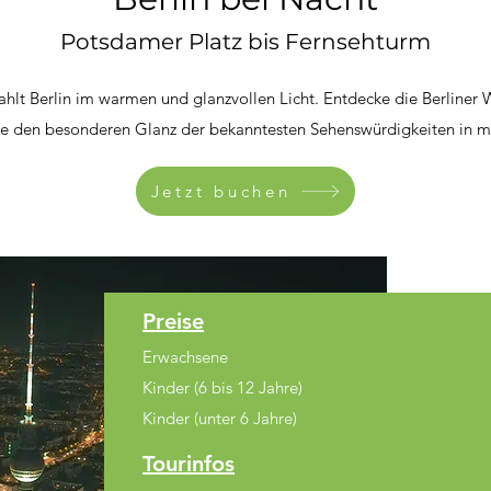
Potsdamer Platz bis Fernsehturm
ahlt Berlin im warmen und glanzvollen Licht. Entdecke die Berliner W
e den besonderen Glanz der bekanntesten Sehenswürdigkeiten in mag
Jetzt buchen
Preise
Erwachsene
Kinder (6 bi
s 12 Jahre)
Kinder (unter 6 Jahre)
Tourinfos