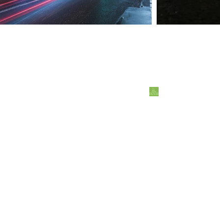
Ticket
1. Ticket buchen
Online-Ticket
(Ausdrucken oder Smartphone)