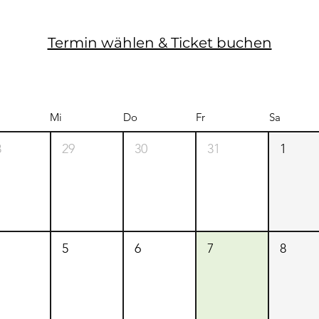
Termin wählen & Ticket buchen
Mi
Do
Fr
Sa
8
29
30
31
1
5
6
7
8