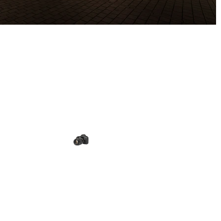
4. Stadt entdecken
Spaß haben & Erinnerungen
sammeln