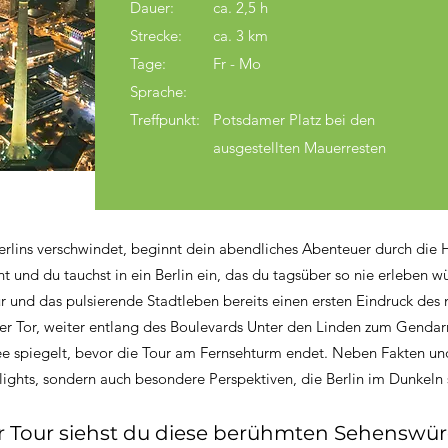
Dauer:
ca. 2,5 h
Strecke:
ca. 3 km
Tage:
Fr - Mo
Sprache:
Treffpunkt:
Potsdamer Platz bei den
ausgestellten Mauerresten
rlins verschwindet, beginnt dein abendliches Abenteuer durch die H
 und du tauchst in ein Berlin ein, das du tagsüber so nie erleben 
und das pulsierende Stadtleben bereits einen ersten Eindruck des nä
er Tor, weiter entlang des Boulevards Unter den Linden zum Gendar
ee spiegelt, bevor die Tour am Fernsehturm endet. Neben Fakten un
lights, sondern auch besondere Perspektiven, die Berlin im Dunkeln 
er Tour siehst du diese berühmten Sehenswür