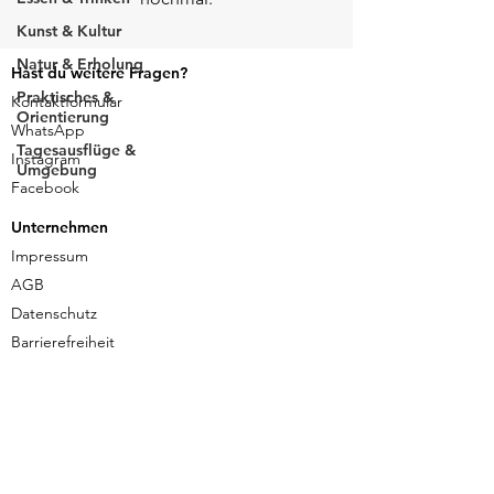
Kunst & Kultur
Natur & Erholung
Hast du weitere Fragen?
Praktisches &
Kontaktformular
Orientierung
WhatsApp
Tagesausflüge &
Instagram
Umgebung
Facebook
Unternehmen
Impressum
AGB
Datenschutz
Barrierefreiheit
Informationen
FAQ - Häufig gestellte Fragen
Start- & Endpunkte
Gutscheine