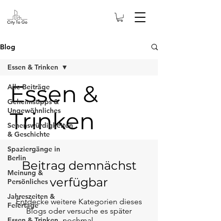
Blog
Essen & Trinken
Essen &
Alle Beiträge
Geheimstipps &
Ungewöhnliches
Trinken
Sehenswürdigkeiten
& Geschichte
Spaziergänge in
Berlin
Beitrag demnächst
Meinung &
verfügbar
Persönliches
Jahreszeiten &
Entdecke weitere Kategorien dieses
Feiertage
Blogs oder versuche es später
Essen & Trinken
nochmal.