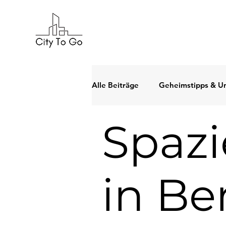
Alle Beiträge
Geheimstipps & U
Spaz
Meinung & Persönliches
Ja
Natur & Erholung
Praktisc
in Ber